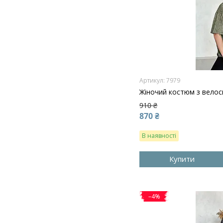
7979
Жіночий костюм з велос
910 ₴
870 ₴
В наявності
Купити
–4%