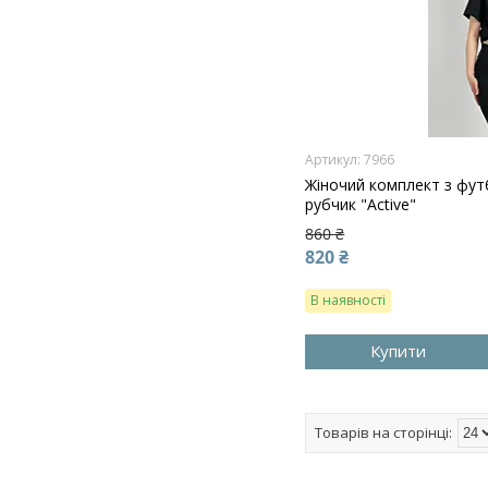
7966
Жіночий комплект з фу
рубчик "Active"
860 ₴
820 ₴
В наявності
Купити