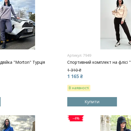
7949
двійка "Morton" Турція
Спортивний комплект на флісі "I
1 310 ₴
1 165 ₴
В наявності
Купити
–4%