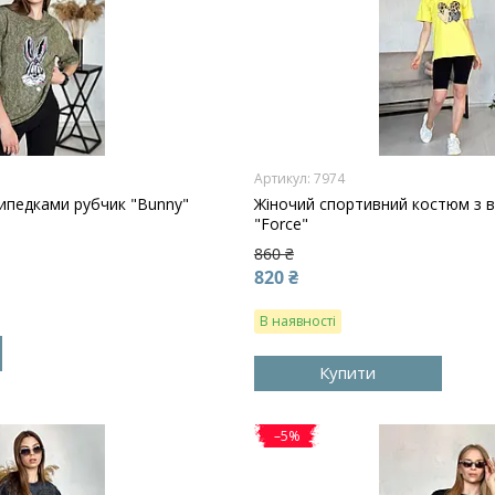
7974
ипедками рубчик "Bunny"
Жіночий спортивний костюм з 
"Force"
860 ₴
820 ₴
В наявності
Купити
–5%