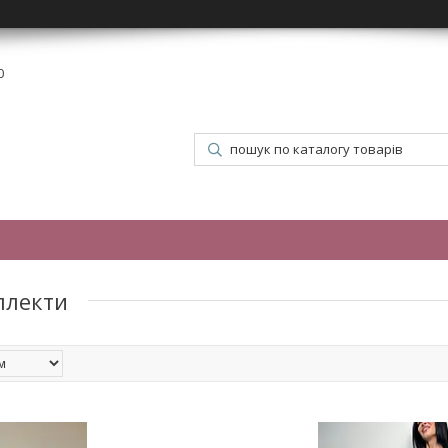
0
плекти