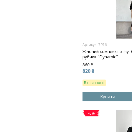
7976
Жіночий комплект з фу
рубчик "Dynamic"
860 ₴
820 ₴
В наявності
Купити
–5%