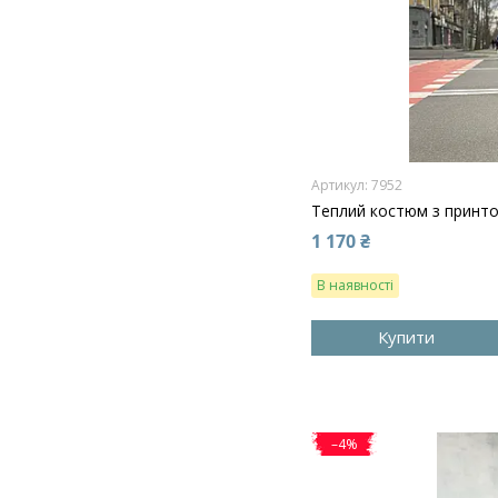
7952
Теплий костюм з принто
1 170 ₴
В наявності
Купити
–4%