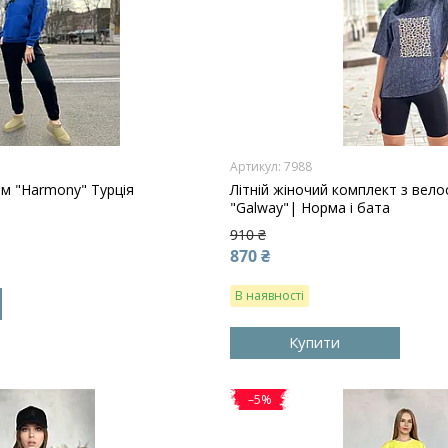
7988
м "Harmony" Турція
Літній жіночий комплект з вел
"Galway"| Норма і бата
910 ₴
870 ₴
В наявності
Купити
–5%