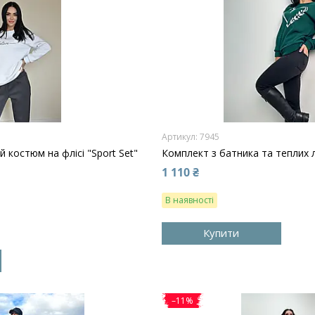
7945
костюм на флісі "Sport Set"
Комплект з батника та теплих л
1 110 ₴
В наявності
Купити
–11%