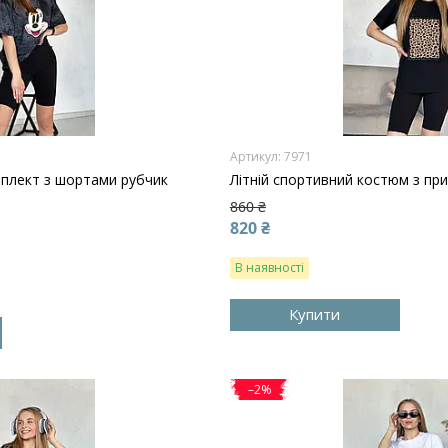
7971
мплект з шортами рубчик
Літній спортивний костюм з пр
860 ₴
820 ₴
В наявності
Купити
–2%