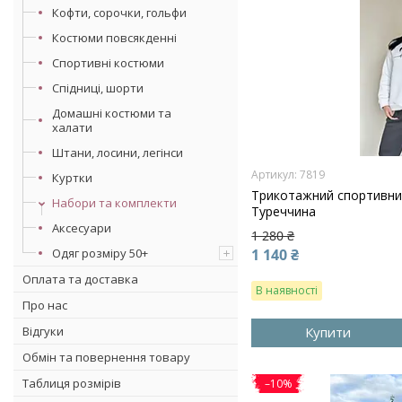
Кофти, сорочки, гольфи
Костюми повсякденні
Спортивні костюми
Спідниці, шорти
Домашні костюми та
халати
Штани, лосини, легінси
7819
Куртки
Трикотажний спортивний 
Набори та комплекти
Туреччина
Аксесуари
1 280 ₴
Одяг розміру 50+
1 140 ₴
Оплата та доставка
В наявності
Про нас
Відгуки
Купити
Обмін та повернення товару
Таблиця розмірів
–10%