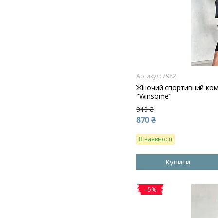
7982
Жіночий спортивний ко
"Winsome"
910 ₴
870 ₴
В наявності
Купити
–5%