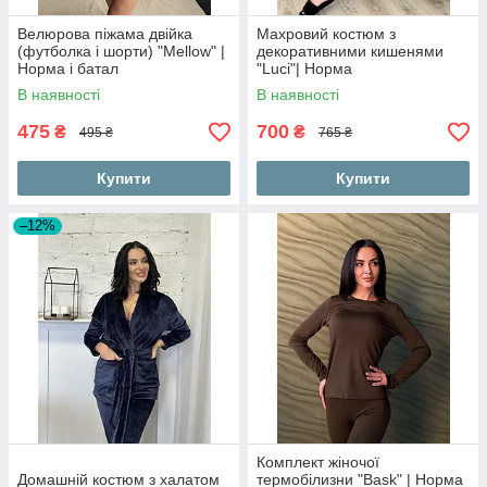
Велюрова піжама двійка
Махровий костюм з
(футболка і шорти) "Mellow" |
декоративними кишенями
Норма і батал
"Luci"| Норма
В наявності
В наявності
475
700
₴
₴
495 ₴
765 ₴
Купити
Купити
–12%
Комплект жіночої
Домашній костюм з халатом
термобілизни "Bask" | Норма