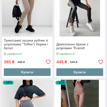
Трикотажні лосини рубчик зі
штрипками "Toffee"| Норма і
Демісезонні брюки з
батал
розрізами "Everett
В наявності
В наявності
385
445
₴
₴
485 ₴
545 ₴
Купити
Купити
–18%
–16%