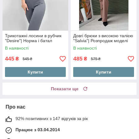
Трикотажні лосини в рубчик
Довгі брюки з високою талією
"Desire"| Норма і батал
"Salvia"| Розпродаж моделі
В наявності
В наявності
445
485
₴
₴
545 ₴
575 ₴
Купити
Купити
Показати ще
Про нас
92% позитивних з 147 відгуків за рік
Працює з 03.04.2014