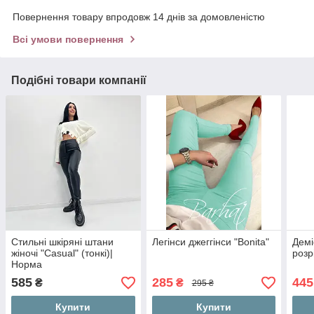
Повернення товару впродовж 14 днів за домовленістю
Всі умови повернення
Подібні товари компанії
Стильні шкіряні штани
Легінси джеггінси "Bonita"
Демі
жіночі "Casual" (тонкі)|
розр
Норма
585
285
445
₴
₴
295 ₴
Купити
Купити