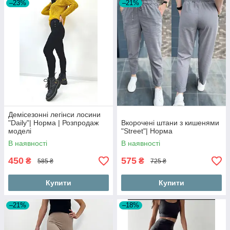
–23%
–21%
Демісезонні легінси лосини
"Daily"| Норма | Розпродаж
Вкорочені штани з кишенями
моделі
"Street"| Норма
В наявності
В наявності
450
575
₴
₴
585 ₴
725 ₴
Купити
Купити
–21%
–18%