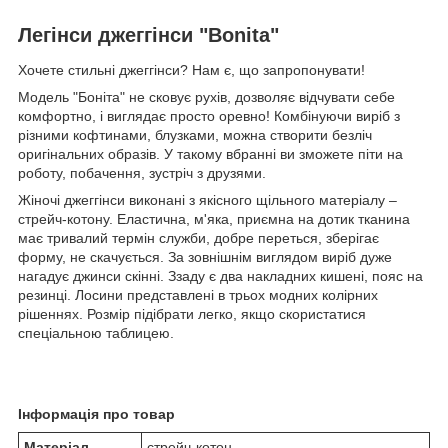
Легінси джеггінси "Bonita"
Хочете стильні джеггінси? Нам є, що запропонувати!
Модель "Боніта" не сковує рухів, дозволяє відчувати себе
комфортно, і виглядає просто оревно! Комбінуючи виріб з
різними кофтинами, блузками, можна створити безліч
оригінальних образів. У такому вбранні ви зможете піти на
роботу, побачення, зустріч з друзями.
Жіночі джеггінси виконані з якісного щільного матеріалу –
стрейч-котону. Еластична, м'яка, приємна на дотик тканина
має тривалий термін служби, добре переться, зберігає
форму, не скачується. За зовнішнім виглядом виріб дуже
нагадує джинси скінні. Ззаду є два накладних кишені, пояс на
резинці. Лосини представлені в трьох модних колірних
рішеннях. Розмір підібрати легко, якщо скористатися
спеціальною таблицею.
Інформація про товар
Матеріал
стрейч-котон