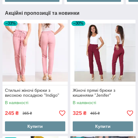
Акційні пропозиції та новинки
–33%
–30%
Стильні жіночі брюки з
Жіночі прямі брюки з
високою посадкою "Indigo"
кишенями "Jenifer"
В наявності
В наявності
245
325
₴
₴
365 ₴
465 ₴
Купити
Купити