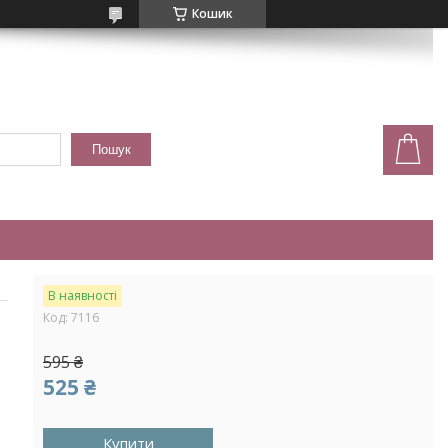
Кошик
Пошук
В наявності
Код:
7116
595 ₴
525 ₴
Купити