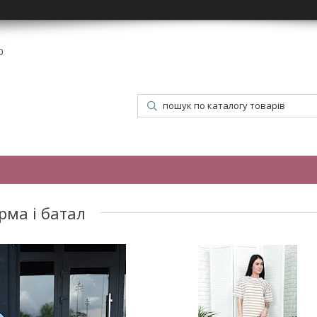
0
рма і батал