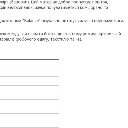
уліра (бавовни). Цей матеріал добре пропускає повітря,
 крій велосипедок, жінка почуватиметься комфортно та
к костюм "Balance" візуально витягує силует і подовжує ноги.
екомендується прати його в делікатному режимі, при низькій
еріалів (робочого одягу, текстилю та ін.).