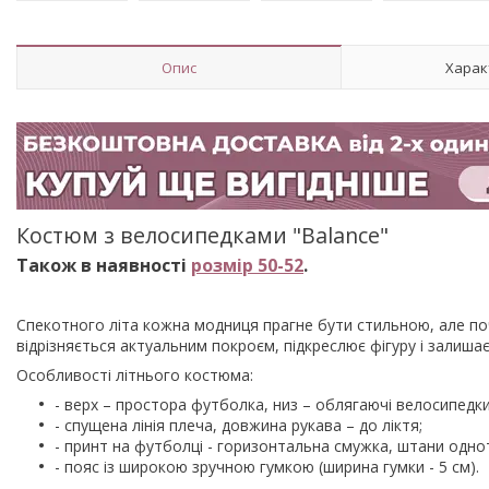
Опис
Харак
Костюм з велосипедками "Balance"
Також в наявності
розмір 50-52
.
Спекотного літа кожна модниця прагне бути стильною, але п
відрізняється актуальним покроєм, підкреслює фігуру і залишає
Особливості літнього костюма:
- верх – простора футболка, низ – облягаючі велосипедки
- спущена лінія плеча, довжина рукава – до ліктя;
- принт на футболці - горизонтальна смужка, штани однот
- пояс із широкою зручною гумкою (ширина гумки - 5 см).