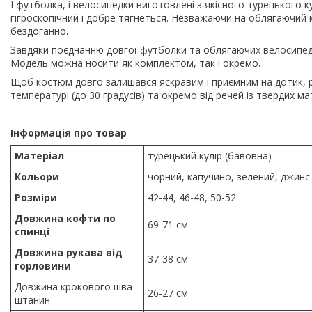
І футболка, і велосипедки виготовлені з якісного турецького к
гігроскопічний і добре тягнеться. Незважаючи на облягаючий
бездоганно.
Завдяки поєднанню довгої футболки та облягаючих велосипедо
Модель можна носити як комплектом, так і окремо.
Щоб костюм довго залишався яскравим і приємним на дотик, р
температурі (до 30 градусів) та окремо від речей із твердих мат
Інформація про товар
Матеріал
турецький кулір (бавовна)
Кольори
чорний, капучино, зелений, джинс
Розміри
42-44, 46-48, 50-52
Довжина кофти по
69-71 см
спинці
Довжина рукава від
37-38 см
горловини
Довжина крокового шва
26-27 см
штанин