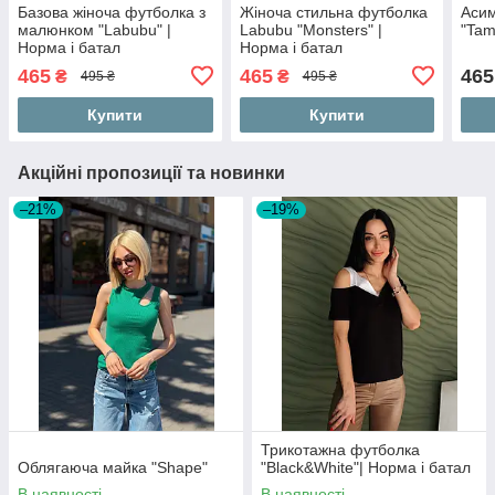
Базова жіноча футболка з
Жіноча стильна футболка
Асим
малюнком "Labubu" |
Labubu "Monsters" |
"Tam
Норма і батал
Норма і батал
465
465
465
₴
₴
495 ₴
495 ₴
Купити
Купити
Акційні пропозиції та новинки
–21%
–19%
Трикотажна футболка
Облягаюча майка "Shape"
"Black&White"| Норма і батал
В наявності
В наявності