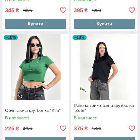
345
395
₴
₴
435 ₴
485 ₴
Купити
Купити
–18%
–18%
Жіноча трикотажна футболка
Облягаюча футболка "Kim"
"Zefir"
В наявності
В наявності
225
375
₴
₴
275 ₴
455 ₴