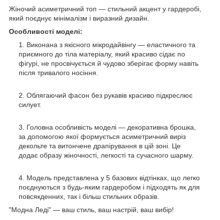
Жіночий асиметричний топ — стильний акцент у гардеробі,
який поєднує мінімалізм і виразний дизайн.
Особливості моделі:
Виконана з якісного мікродайвінгу — еластичного та
приємного до тіла матеріалу, який красиво сідає по
фігурі, не просвічується й чудово зберігає форму навіть
після тривалого носіння.
Облягаючий фасон без рукавів красиво підкреслює
силует.
Головна особливість моделі — декоративна брошка,
за допомогою якої формується асиметричний виріз
декольте та витончене драпірування в цій зоні. Це
додає образу жіночності, легкості та сучасного шарму.
Модель представлена у 5 базових відтінках, що легко
поєднуються з будь-яким гардеробом і підходять як для
повсякденних, так і більш стильних образів.
"Модна Леді" — ваш стиль, ваш настрій, ваш вибір!