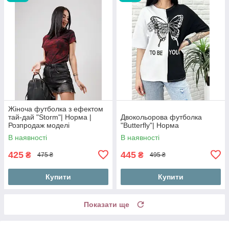
Жіноча футболка з ефектом
тай-дай "Storm"| Норма |
Двокольорова футболка
Розпродаж моделі
"Butterfly"| Норма
В наявності
В наявності
425
445
₴
₴
475 ₴
495 ₴
Купити
Купити
Показати ще