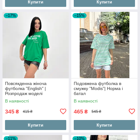
Купити
Купити
–17%
–15%
Повсякденна жіноча
Подовжена футболка в
футболка "English" |
смужку "Modis"| Норма і
Розпродаж моделі
батал
В наявності
В наявності
345
465
₴
₴
415 ₴
545 ₴
Купити
Купити
–11%
–10%