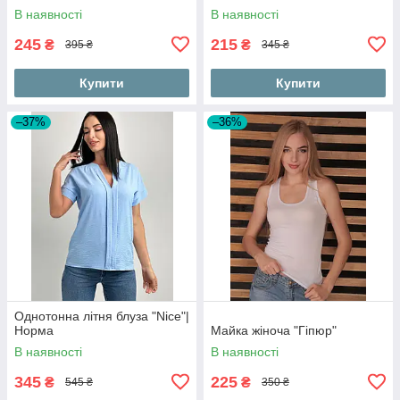
В наявності
В наявності
245
215
₴
₴
395 ₴
345 ₴
Купити
Купити
–37%
–36%
Однотонна літня блуза "Nice"|
Норма
Майка жіноча "Гіпюр"
В наявності
В наявності
345
225
₴
₴
545 ₴
350 ₴