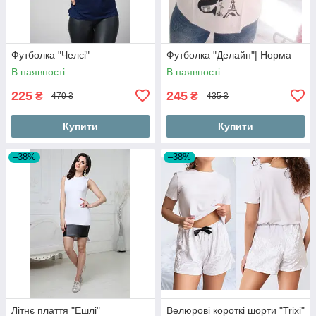
Футболка "Челсі"
Футболка "Делайн"| Норма
В наявності
В наявності
225
245
₴
₴
470 ₴
435 ₴
Купити
Купити
–38%
–38%
Літнє плаття "Ешлі"
Велюрові короткі шорти "Trixi"