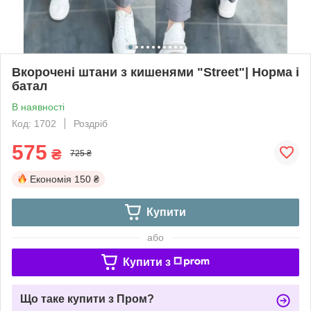
Вкорочені штани з кишенями "Street"| Норма і
батал
В наявності
Код: 1702
Роздріб
575
₴
725 ₴
Економія
150 ₴
Купити
або
Купити з
Що таке купити з Пром?