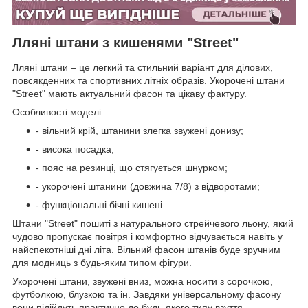
Лляні штани з кишенями "Street"
Лляні штани – це легкий та стильний варіант для ділових,
повсякденних та спортивних літніх образів. Укорочені штани
"Street" мають актуальний фасон та цікаву фактуру.
Особливості моделі:
- вільний крій, штанини злегка звужені донизу;
- висока посадка;
- пояс на резинці, що стягується шнурком;
- укорочені штанини (довжина 7/8) з відворотами;
- функціональні бічні кишені.
Штани "Street" пошиті з натурального стрейчевого льону, який
чудово пропускає повітря і комфортно відчувається навіть у
найспекотніші дні літа. Вільний фасон штанів буде зручним
для модниць з будь-яким типом фігури.
Укорочені штани, звужені вниз, можна носити з сорочкою,
футболкою, блузкою та ін. Завдяки універсальному фасону
вони підійдуть практично до будь-якого типу взуття.