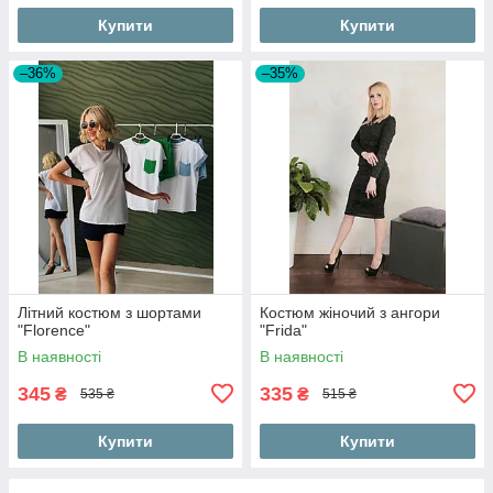
Купити
Купити
–36%
–35%
Літний костюм з шортами
Костюм жіночий з ангори
"Florence"
"Frida"
В наявності
В наявності
345
335
₴
₴
535 ₴
515 ₴
Купити
Купити