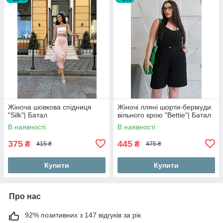
Жіноча шовкова спідниця
Жіночі лляні шорти-бермуди
"Silk"| Батал
вільного крою "Bettie"| Батал
В наявності
В наявності
375
445
₴
₴
415 ₴
475 ₴
Купити
Купити
Про нас
92% позитивних з 147 відгуків за рік