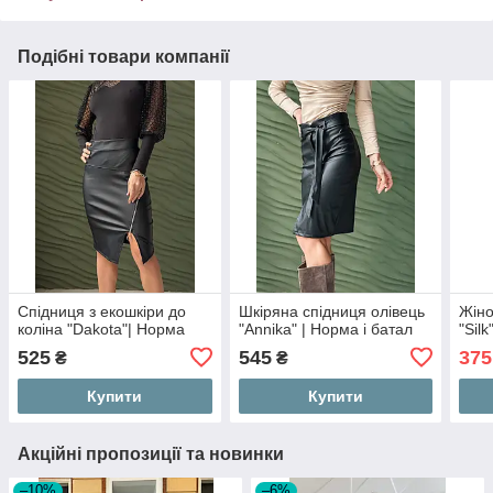
Подібні товари компанії
Спідниця з екошкіри до
Шкіряна спідниця олівець
Жіно
коліна "Dakota"| Норма
"Annika" | Норма і батал
"Sil
525
545
375
₴
₴
Купити
Купити
Акційні пропозиції та новинки
–10%
–6%