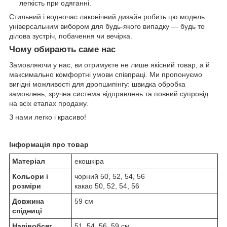
легкість при одяганні.
Стильний і водночас лаконічний дизайн робить цю модель
універсальним вибором для будь-якого випадку — будь то
ділова зустріч, побачення чи вечірка.
Чому обирають саме нас
Замовляючи у нас, ви отримуєте не лише якісний товар, а й
максимально комфортні умови співпраці. Ми пропонуємо
вигідні можливості для дропшипінгу: швидка обробка
замовлень, зручна система відправлень та повний супровід
на всіх етапах продажу.
З нами легко і красиво!
Інформація про товар
Матеріал
екошкіра
Кольори і
чорний 50, 52, 54, 56
розміри
какао 50, 52, 54, 56
Довжина
59 см
спідниці
Напівобсяг
51, 54, 56, 59 см