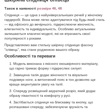
Також в наявності
розміри 46, 48
Спідниця — це одна з найуніверсальніших речей у жіночому
гардеробі. Вона може легко адаптуватися під будь-який стиль
— від офісного до вечірнього, підкреслюючи жіночність,
елегантність та індивідуальність. Особливо актуальними
залишаються класичні моделі, які не втрачають своєї
популярності з роками.
Представляємо вам стильну шкіряну спідницю фасону
"олівець", яка стане родзинкою вашого образу.
Особливості та переваги
Модель виконана з якісного екошкіряного матеріалу,
що гарно тримає форму і підкреслює силует.
Завищена талія додає жіночності та візуально
подовжує ноги, а витончений пояс в тон дозволяє ще
краще акцентувати увагу на талії.
Спереду розміщений акуратний розріз, який додає
образу пікантності та комфорту у русі.
Застібається спідниця на блискавку та кнопку, що
розташовані спереду, забезпечуючи зручність та