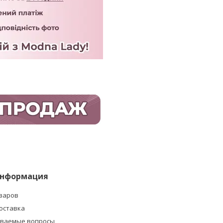
информация
оваров
оставка
аваемые вопросы