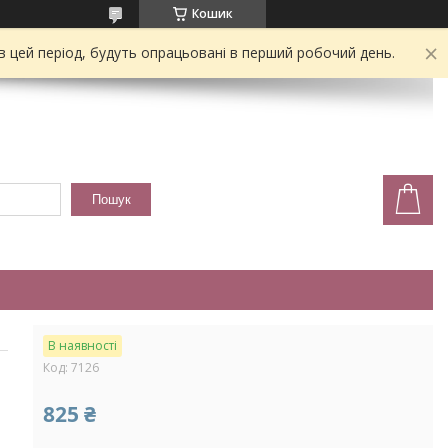
Кошик
 в цей період, будуть опрацьовані в перший робочий день.
Пошук
В наявності
Код:
7126
825 ₴