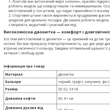
Лонгслів має витончений виріз «члонок», красиво підкресл
роблять модель ще комфортнішою та невимушенішою. Особл
виготовлений у тон штанів, що надає гармонійності всьому
Спортивні штани також вирізняються продуманим фасоном.
шнурком для ідеальної посадки. Дві кишені роблять модел
створюють акуратний і сучасний вигляд.
Високоякісна двонитка — комфорт і довговічні
Костюм виготовлений із двонитки — це приємний на дотик тр
носінні. Він має прекрасну повітропроникність, що дає шкірі д
втрачає насиченості кольору. Завдяки оптимальній щільності 
затишок і свободу рухів.
Інформація про товар
Матеріал
двонитка
Кольори
чорний, графіт, капучино, фіс
Розмір
50-52, 54-56
Довжина кофти
60, 61 см
Довжина рукава від
63, 65 см