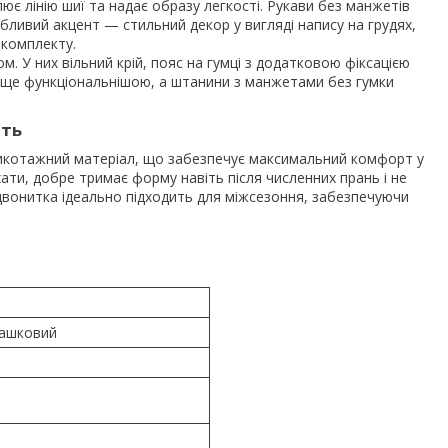
ює лінію шиї та надає образу легкості. Рукави без манжетів
ивий акцент — стильний декор у вигляді напису на грудях,
 комплекту.
 У них вільний крій, пояс на гумці з додатковою фіксацією
ь ще функціональнішою, а штанини з манжетами без гумки
сть
икотажний матеріал, що забезпечує максимальний комфорт у
ихати, добре тримає форму навіть після численних прань і не
двонитка ідеально підходить для міжсезоння, забезпечуючи
ташковий