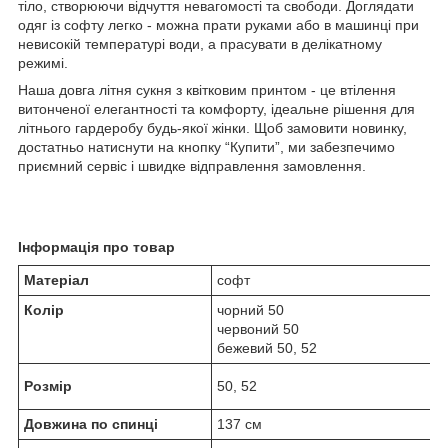
тіло, створюючи відчуття невагомості та свободи. Доглядати
одяг із софту легко - можна прати руками або в машинці при
невисокій температурі води, а прасувати в делікатному
режимі.
Наша довга літня сукня з квітковим принтом - це втілення
витонченої елегантності та комфорту, ідеальне рішення для
літнього гардеробу будь-якої жінки. Щоб замовити новинку,
достатньо натиснути на кнопку “Купити”, ми забезпечимо
приємний сервіс і швидке відправлення замовлення.
Інформація про товар
Матеріал
софт
Колір
чорний 50
червоний 50
бежевий 50, 52
Розмір
50, 52
Довжина по спинці
137 см