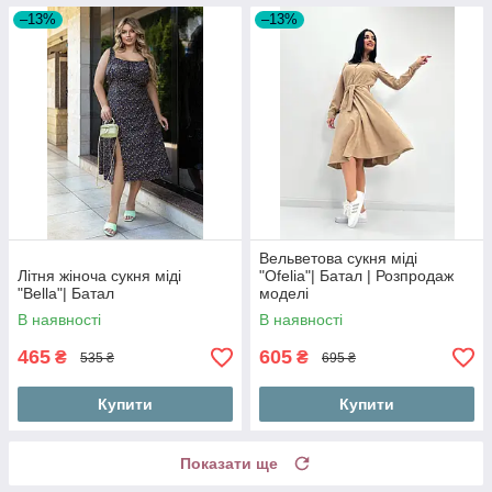
–13%
–13%
Вельветова сукня міді
Літня жіноча сукня міді
"Ofelia"| Батал | Розпродаж
"Bella"| Батал
моделі
В наявності
В наявності
465
605
₴
₴
535 ₴
695 ₴
Купити
Купити
Показати ще