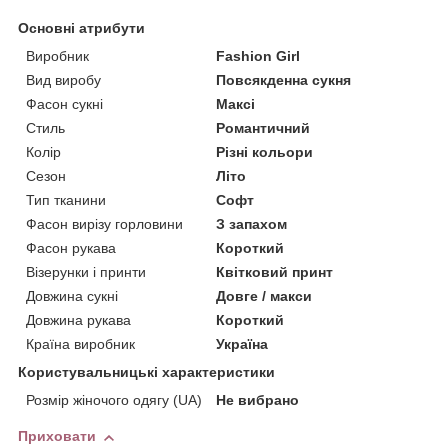
Основні атрибути
Виробник
Fashion Girl
Вид виробу
Повсякденна сукня
Фасон сукні
Максі
Стиль
Романтичний
Колір
Різні кольори
Сезон
Літо
Тип тканини
Софт
Фасон вирізу горловини
З запахом
Фасон рукава
Короткий
Візерунки і принти
Квітковий принт
Довжина сукні
Довге / макси
Довжина рукава
Короткий
Країна виробник
Україна
Користувальницькі характеристики
Розмір жіночого одягу (UA)
Не вибрано
Приховати