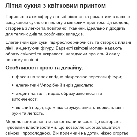
Літня сукня з квітковим принтом
Пориньте в атмосферу літньої ніжності та романтики з нашою
вишуканою сукнею в підлогу з квітковим принтом. Ця модель,
створена з легкої та повітряної тканини, ідеально підходить
для теплих днів та особливих випадків.
Елегантний крій сукні підкреслює жіночність та створює плавні
лінії, акцентуючи фігуру. Барвисті квіткові мотиви надають
образу свіжості та яскравості, нагадуючи про літній сад у
повному цвітінні.
Особливості крою та дизайну:
фасон на запах вигідно підкреслює переваги фігури;
елегантний V-подібний виріз декольте;
акцент на талії, надає образу жіночності та
витонченості;
вільний поділ, що м'яко струмує вниз, створює плавні
рухи та легкість.
Модель виготовлена ​​із легкої тканини софт. Це матеріал з
чудовими властивостями, що дозволяє шкірі залишатися
свіжою і прохолодною. Він приємний на дотик, ніжно огортає