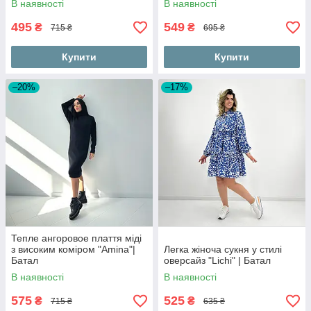
В наявності
В наявності
495
549
₴
₴
715 ₴
695 ₴
Купити
Купити
–20%
–17%
Тепле ангоровое плаття міді
з високим коміром "Amina"|
Легка жіноча сукня у стилі
Батал
оверсайз "Lichi" | Батал
В наявності
В наявності
575
525
₴
₴
715 ₴
635 ₴