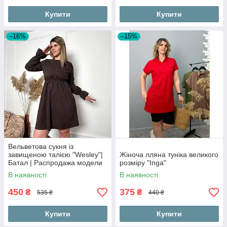
Купити
Купити
–16%
–15%
Вельветова сукня із
завищеною талією "Wesley"|
Жіноча лляна туніка великого
Батал | Распродажа модели
розміру "Inga"
В наявності
В наявності
450
375
₴
₴
535 ₴
440 ₴
Купити
Купити