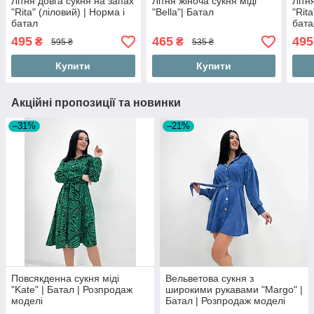
Літня довга сукня на запах
Літня жіноча сукня міді
Літн
"Rita" (ліловий) | Норма і
"Bella"| Батал
"Rit
батал
бата
495
465
495
₴
₴
595 ₴
535 ₴
Купити
Купити
Акційні пропозиції та новинки
–31%
–21%
Повсякденна сукня міді
Вельветова сукня з
"Kate" | Батал | Розпродаж
широкими рукавами "Margo" |
моделі
Батал | Розпродаж моделі