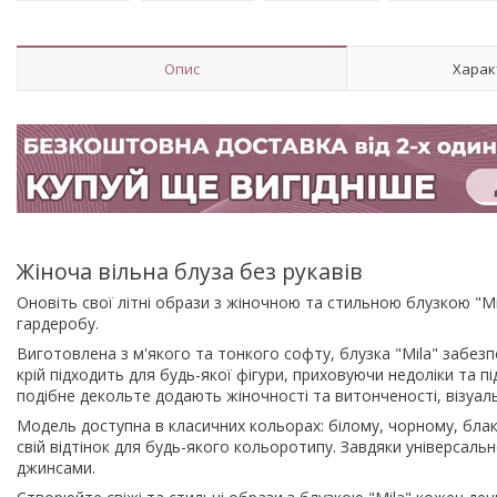
Опис
Харак
Жіноча вільна блуза без рукавів
Оновіть свої літні образи з жіночною та стильною блузкою "
гардеробу.
Виготовлена ​​з м'якого та тонкого софту, блузка "Mila" забез
крій підходить для будь-якої фігури, приховуючи недоліки та п
подібне декольте додають жіночності та витонченості, візуа
Модель доступна в класичних кольорах: білому, чорному, бла
свій відтінок для будь-якого кольоротипу. Завдяки універсаль
джинсами.