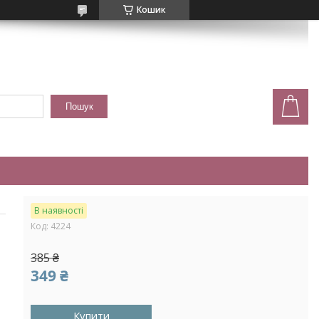
Кошик
Пошук
В наявності
Код:
4224
385 ₴
349 ₴
Купити