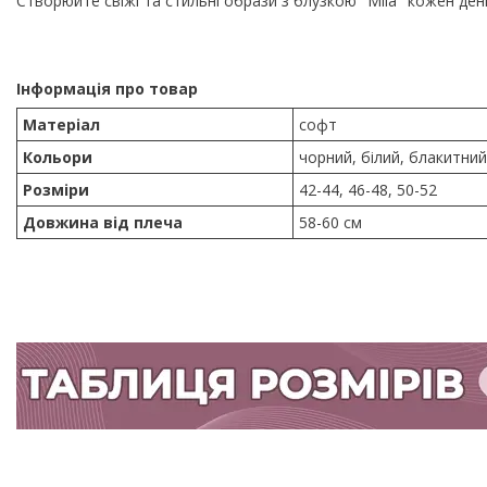
Створюйте свіжі та стильні образи з блузкою "Mila" кожен день
Інформація про товар
Матеріал
софт
Кольори
чорний, білий, блакитни
Розміри
42-44, 46-48, 50-52
Довжина від плеча
58-60 см