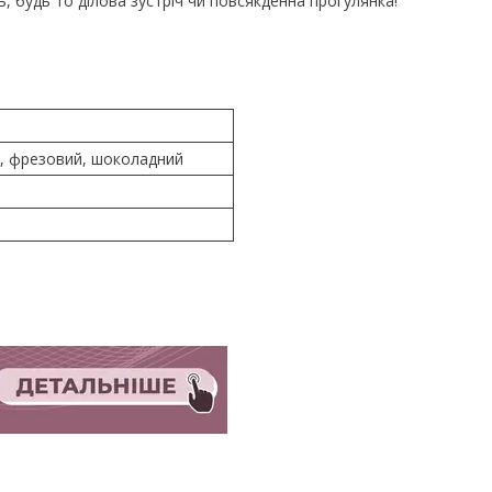
, будь то ділова зустріч чи повсякденна прогулянка!
й, фрезовий, шоколадний