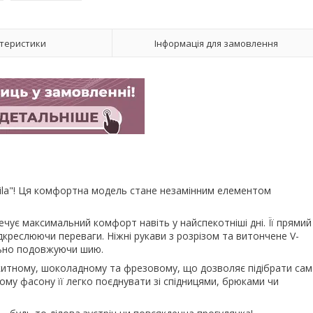
теристики
Інформація для замовлення
Mila"! Ця комфортна модель стане незамінним елементом
печує максимальний комфорт навіть у найспекотніші дні. Її прямий
ідкреслюючи переваги. Ніжні рукави з розрізом та витончене V-
льно подовжуючи шию.
китному, шоколадному та фрезовому, що дозволяє підібрати сам
ному фасону її легко поєднувати зі спідницями, брюками чи