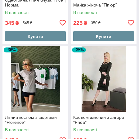
Норма
Майка жіноча "Гіпюр"
В наявності
В наявності
345
225
₴
₴
545 ₴
350 ₴
Купити
Купити
–36%
–35%
Літний костюм з шортами
Костюм жіночий з ангори
"Florence"
"Frida"
В наявності
В наявності