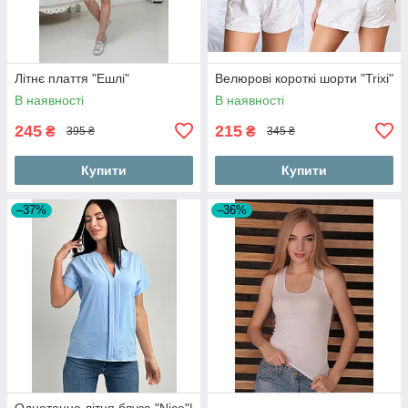
Літнє плаття "Ешлі"
Велюрові короткі шорти "Trixi"
В наявності
В наявності
245
215
₴
₴
395 ₴
345 ₴
Купити
Купити
–37%
–36%
Однотонна літня блуза "Nice"|