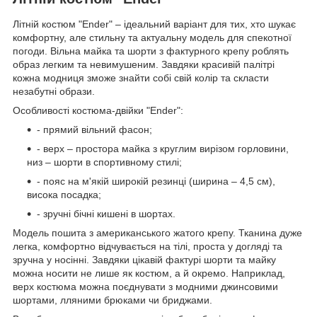
Літній костюм "Ender" – ідеальний варіант для тих, хто шукає
комфортну, але стильну та актуальну модель для спекотної
погоди. Вільна майка та шорти з фактурного крепу роблять
образ легким та невимушеним. Завдяки красивій палітрі
кожна модниця зможе знайти собі свій колір та скласти
незабутні образи.
Особливості костюма-двійки "Ender":
- прямий вільний фасон;
- верх – простора майка з круглим вирізом горловини,
низ – шорти в спортивному стилі;
- пояс на м'якій широкій резинці (ширина – 4,5 см),
висока посадка;
- зручні бічні кишені в шортах.
Модель пошита з американського жатого крепу. Тканина дуже
легка, комфортно відчувається на тілі, проста у догляді та
зручна у носінні. Завдяки цікавій фактурі шорти та майку
можна носити не лише як костюм, а й окремо. Наприклад,
верх костюма можна поєднувати з модними джинсовими
шортами, лляними брюками чи бриджами.