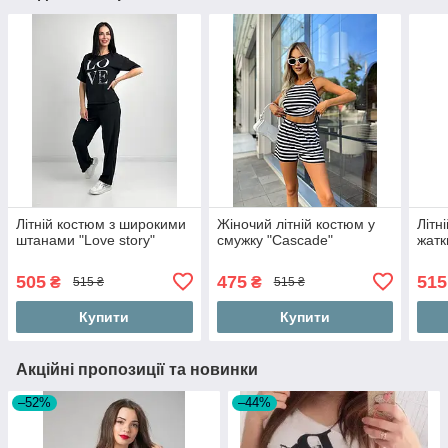
Літній костюм з широкими
Жіночий літній костюм у
Літн
штанами "Love story"
смужку "Cascade"
жатк
505
475
515
₴
₴
515 ₴
515 ₴
Купити
Купити
Акційні пропозиції та новинки
–52%
–44%