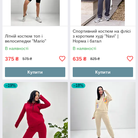
Спортивний костюм на флісі
Літній костюм топ і
з коротким худі "Navi" |
велосипедки "Mario"
Норма і батал
В наявності
В наявності
375
635
₴
₴
575 ₴
825 ₴
Купити
Купити
–19%
–18%