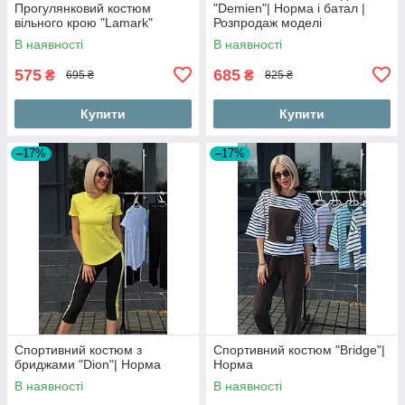
Прогулянковий костюм
"Demien"| Норма і батал |
вільного крою "Lamark"
Розпродаж моделі
В наявності
В наявності
575
685
₴
₴
695 ₴
825 ₴
Купити
Купити
–17%
–17%
Спортивний костюм з
Спортивний костюм "Bridge"|
бриджами "Dion"| Норма
Норма
В наявності
В наявності