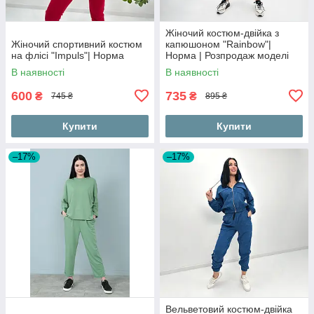
Жіночий костюм-двійка з
Жіночий спортивний костюм
капюшоном "Rainbow"|
на флісі "Impuls"| Норма
Норма | Розпродаж моделі
В наявності
В наявності
600
735
₴
₴
745 ₴
895 ₴
Купити
Купити
–17%
–17%
Вельветовий костюм-двійка