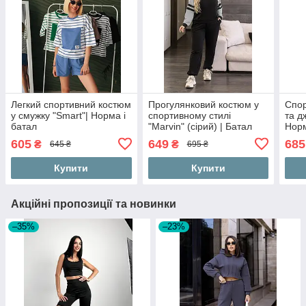
Легкий спортивний костюм
Прогулянковий костюм у
Спор
у смужку "Smart"| Норма і
спортивному стилі
та д
батал
"Marvin" (сірий) | Батал
Норм
605
649
685
₴
₴
645 ₴
695 ₴
Купити
Купити
Акційні пропозиції та новинки
–35%
–23%