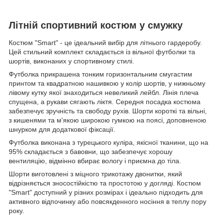
Літній спортивний костюм у смужку
Костюм "Smart" - це ідеальний вибір для літнього гардеробу.
Цей стильний комплект складається із вільної футболки та
шортів, виконаних у спортивному стилі.
Футболка прикрашена тонким горизонтальним смугастим
принтом та квадратною нашивкою у колір шортів, у нижньому
лівому кутку якої знаходиться невеликий лейбл. Лінія плеча
спущена, а рукави сягають ліктя. Середня посадка костюма
забезпечує зручність та свободу рухів. Шорти короткі та вільні,
з кишенями та м'якою широкою гумкою на поясі, доповненою
шнурком для додаткової фіксації.
Футболка виконана з турецького куліра, якісної тканини, що на
95% складається з бавовни, що забезпечує хорошу
вентиляцію, відмінно вбирає вологу і приємна до тіла.
Шорти виготовлені з міцного трикотажу двонитки, який
відрізняється зносостійкістю та простотою у догляді. Костюм
"Smart" доступний у різних розмірах і ідеально підходить для
активного відпочинку або повсякденного носіння в теплу пору
року.