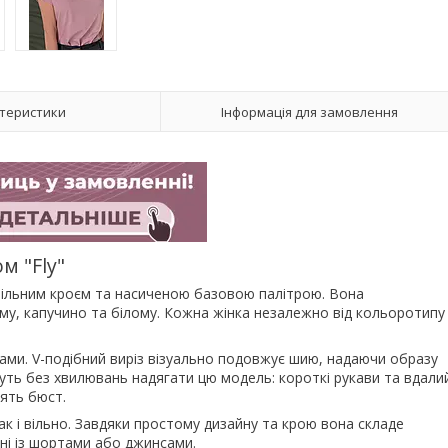
теристики
Інформація для замовлення
м "Fly"
я вільним кроєм та насиченою базовою палітрою. Вона
у, капучино та білому. Кожна жінка незалежно від кольоротипу
отами. V-подібний виріз візуально подовжує шию, надаючи образу
уть без хвилювань надягати цю модель: короткі рукави та вдали
лять бюст.
ак і вільно. Завдяки простому дизайну та крою вона складе
ні із шортами або джинсами.