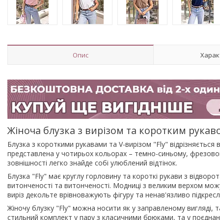
Опис
Харак
Жіноча блузка з вирізом та коротким рукаво
Блузка з короткими рукавами та V-вирізом "Fly" відрізняєтьс
представлена у чотирьох кольорах – темно-синьому, фрезовом
зовнішності легко знайде собі улюблений відтінок.
Блузка "Fly" має круглу горловину та короткі рукави з відвор
витонченості та витонченості. Модниці з великим верхом мож
виріз декольте врівноважують фігуру та ненав'язливо підкрес
Жіночу блузку "Fly" можна носити як у заправленому вигляді, т
стильний комплект у пару з класичними брюками, та у поєднан