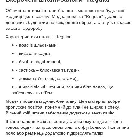
Об'ємні та стильні штани-балони – маст хев для будь-якої
модниці цього сезону! Модна новинка "Regular" ідеально
доповнить будь-який повсякденний образ та стануть окрасою
вашого гардеробу.
Характеристики штанів "Regular":
- пояс із шльовками;
- висока посадка;
- бічні та задні кишені;
- застібка – блискавка та гудзик;
- довжина 7/8 (з підворотами);
- широкі вільні штанини, защипи біля пояса, що
забезпечують об'єм.
Модель пошита із джинс-бенгаліну. Цей матеріал добре
пропускає повітря, приємний до тіла і не ширяє в спеку.
Вільний крій штани забезпечує додаткову вентиляцію.
Штани-балони можна носити у стильному тандемі з кроп-
топом, боді чи заправленою вільною футболкою. Тканинний
пояс або ремінець додатково підкреслять талію.