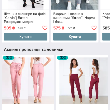
Штани з екошкіри на флісі
Вкорочені штани з
Клас
"Calvin"| Батал |
кишенями "Street"| Норма
"Pri
Розпродаж моделі
і батал
505
575
585
₴
₴
545 ₴
725 ₴
Купити
Купити
Акційні пропозиції та новинки
–33%
–30%