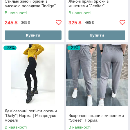
Стильні жіночі брюки з
Жіночі прямі брюки з
високою посадкою "Indigo"
кишенями "Jenifer"
В наявності
В наявності
245
325
₴
₴
365 ₴
465 ₴
Купити
Купити
–23%
–21%
Демісезонні легінси лосини
"Daily"| Норма | Розпродаж
Вкорочені штани з кишенями
моделі
"Street"| Норма
В наявності
В наявності