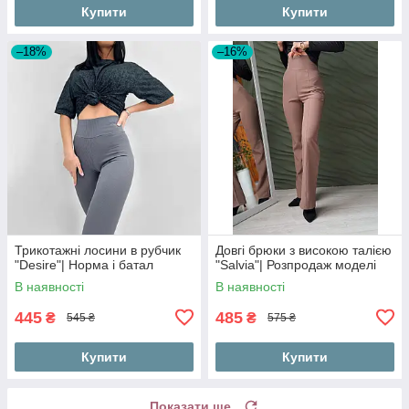
Купити
Купити
–18%
–16%
Трикотажні лосини в рубчик
Довгі брюки з високою талією
"Desire"| Норма і батал
"Salvia"| Розпродаж моделі
В наявності
В наявності
445
485
₴
₴
545 ₴
575 ₴
Купити
Купити
Показати ще