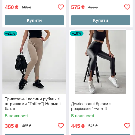
450
575
₴
₴
585 ₴
725 ₴
Купити
Купити
–21%
–18%
Трикотажні лосини рубчик зі
штрипками "Toffee"| Норма і
Демісезонні брюки з
батал
розрізами "Everett
В наявності
В наявності
385
445
₴
₴
485 ₴
545 ₴