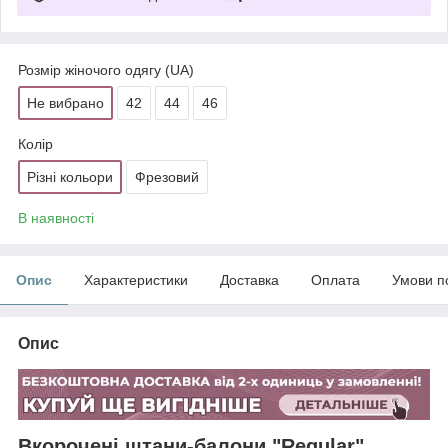
Розмір жіночого одягу (UA)
Не вибрано
42
44
46
Колір
Різні кольори
Фрезовий
В наявності
Опис
Характеристики
Доставка
Оплата
Умови п
Опис
Вкорочені штани-балони "Regular"