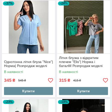
–37%
–24%
Літня блузка з відкритим
Однотонна літня блуза "Nice"|
плечем "Elis"| Норма і
Норма| Розпродаж моделі
баталМ Розпродаж моделі
В наявності
В наявності
345
315
₴
₴
545 ₴
415 ₴
Купити
Купити
–23%
–19%