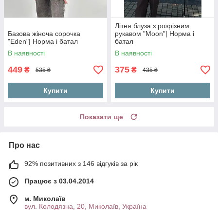
Літня блуза з розрізним
Базова жіноча сорочка
рукавом "Moon"| Норма і
"Eden"| Норма і батал
батал
В наявності
В наявності
449
375
₴
₴
535 ₴
435 ₴
Купити
Купити
Показати ще
Про нас
92% позитивних з 146 відгуків за рік
Працює з 03.04.2014
м. Миколаїв
вул. Колодязна, 20, Миколаїв, Україна