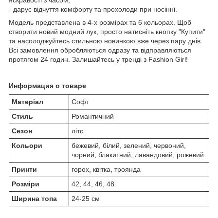
яскравості з часом;
- дарує відчуття комфорту та прохолоди при носінні.
Модель представлена в 4-х розмірах та 6 кольорах. Щоб
створити новий модний лук, просто натисніть кнопку "Купити"
та насолоджуйтесь стильною новинкою вже через пару днів.
Всі замовлення обробляються одразу та відправляються
протягом 24 годин. Залишайтесь у тренді з Fashion Girl!
Информация о товаре
Матеріал
Софт
Стиль
Романтичний
Сезон
літо
Кольори
бежевий, білий, зелений, червоний,
чорний, блакитний, лавандовий, рожевий
Принти
горох, квітка, троянда
Розміри
42, 44, 46, 48
Ширина топа
24-25 см