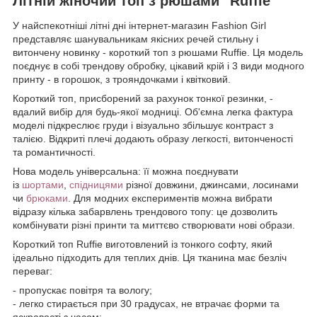
Літній жіночий топ з рюшами "Ruffie"
У найспекотніші літні дні інтернет-магазин Fashion Girl
представляє шанувальникам якісних речей стильну і
витончену новинку - короткий топ з рюшами Ruffie. Ця модель
поєднує в собі трендову обробку, цікавий крій і 3 види модного
принту - в горошок, з трояндочками і квітковий.
Короткий топ, присборений за рахунок тонкої резинки, -
вдалий вибір для будь-якої модниці. Об'ємна легка фактура
моделі підкреслює груди і візуально збільшує контраст з
талією. Відкриті плечі додають образу легкості, витонченості
та романтичності.
Нова модель універсальна: її можна поєднувати
із
шортами
,
спідницями
різної довжини, джинсами, лосинами
чи
брюками
. Для модних експериментів можна вибрати
відразу кілька забарвлень трендового топу: це дозволить
комбінувати різні принти та миттєво створювати нові образи.
Короткий топ Ruffie виготовлений із тонкого софту, який
ідеально підходить для теплих днів. Ця тканина має безліч
переваг:
- пропускає повітря та вологу;
- легко стирається при 30 градусах, не втрачає форми та