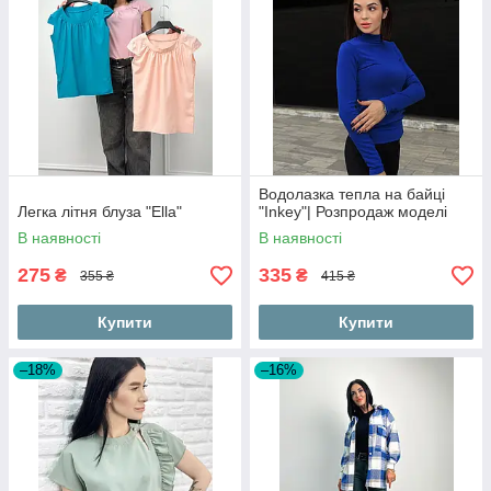
Водолазка тепла на байці
Легка літня блуза "Ella"
"Inkey"| Розпродаж моделі
В наявності
В наявності
275
335
₴
₴
355 ₴
415 ₴
Купити
Купити
–18%
–16%