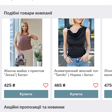
Подібні товари компанії
Жіноча майка з принтом
Асиметричний жіночий топ
Літн
"Jessa"| Батал
"Tamilo" | Норма і батал
малю
425
465
475
₴
₴
Купити
Купити
Акційні пропозиції та новинки