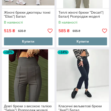
Жіночі брюки джоггеры тонкі
Теплі жіночі брюки "Decart"|
"Elias"| Батал
Батал| Розпродаж моделі
В наявності
В наявності
515
585
₴
₴
635 ₴
695 ₴
Купити
Купити
–16%
–14%
Довгі брюки з високою талією
Класичні вельветові брюки
"Salvia"| Розпродаж моделі
"Axel"| Батал