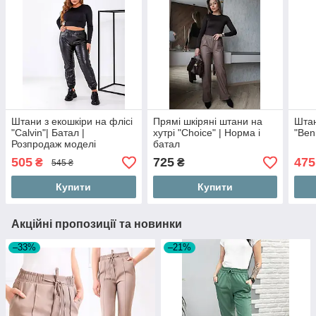
Штани з екошкіри на флісі
Прямі шкіряні штани на
Штан
"Calvin"| Батал |
хутрі "Choice" | Норма і
"Ben
Розпродаж моделі
батал
505
725
475
₴
₴
545 ₴
Купити
Купити
Акційні пропозиції та новинки
–33%
–21%