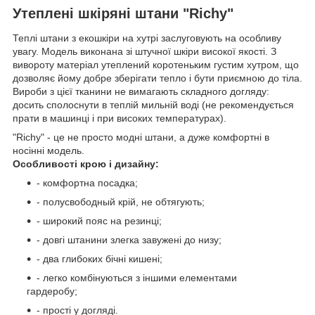
Утеплені шкіряні штани "Richy"
Теплі штани з екошкіри на хутрі заслуговують на особливу
увагу. Модель виконана зі штучної шкіри високої якості. З
вивороту матеріал утеплений коротеньким густим хутром, що
дозволяє йому добре зберігати тепло і бути приємною до тіла.
Вироби з цієї тканини не вимагають складного догляду:
досить сполоснути в теплій мильній воді (не рекомендується
прати в машинці і при високих температурах).
"Richy" - це не просто модні штани, а дуже комфортні в
носінні модель.
Особливості крою і дизайну:
- комфортна посадка;
- полусвободный крій, не обтягують;
- широкий пояс на резинці;
- довгі штанини злегка завужені до низу;
- два глибоких бічні кишені;
- легко комбінуються з іншими елементами
гардеробу;
- прості у догляді.