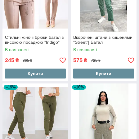
Стильні жіночі брюки батал з
Вкорочені штани з кишенями
високою посадкою "Indigo"
"Street"| Батал
В наявності
В наявності
245
575
₴
₴
365 ₴
725 ₴
Купити
Купити
–19%
–16%