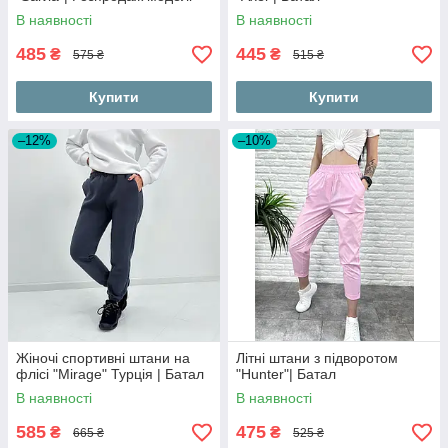
В наявності
В наявності
485
445
₴
₴
575 ₴
515 ₴
Купити
Купити
–12%
–10%
Жіночі спортивні штани на
Літні штани з підворотом
флісі "Mirage" Турція | Батал
"Hunter"| Батал
В наявності
В наявності
585
475
₴
₴
665 ₴
525 ₴